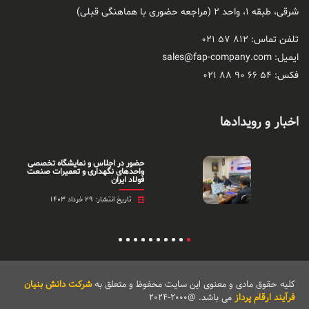
شرقی، طبقه ۱، واحد ۲ (مراجعه حضوری با هماهنگی قبلی)
تلفن تماس: ۸۱۲ ۵۷ ۰۲۱
ایمیل: sales@fap-company.com
فکس: ۵۴ ۶۶ ۹۰ ۸۸ ۰۲۱
اخبار و رویداد‌ها
شگاه تخصصی
کسب مقام های اول و سوم
میرات صنعت
جشنواره طراحی صنعتی ایرا
تاریخ انتشار: ۲۹ خرداد ۱۴۰۳
10
9
8
7
6
5
4
3
2
1
کلیه حقوق مادی و معنوی این سایت محفوظ و متعلق به
شرکت دانش بنیان
فرآیند ارقام پرداز
می باشد. @۲۰۰۰-۲۰۲۴