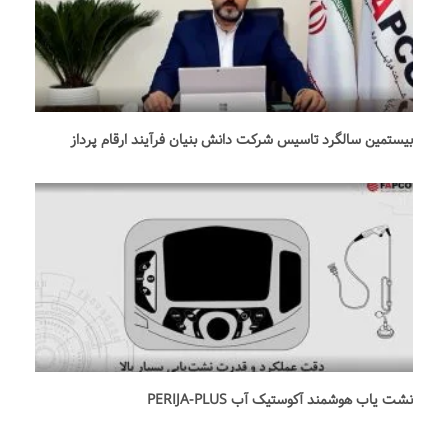
بيستمين سالگرد تاسيس شركت دانش بنيان فرآيند ارقام پرداز
نشت یاب هوشمند آکوستیک آب PERIJA-PLUS